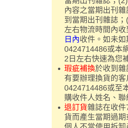
當期出刊雜誌；(2)
內容之當期出刊雜
到當期出刊雜誌；(
左右物流時間內收到
日內
收件。如未如
042471448
2日左右快速為您
瑕疵補換
於收到雜
有要辦理換貨的客
042471448
購收件人姓名、聯絡
退訂貨
雜誌在收件
貨而產生當期過期
個人不當使用拆卸