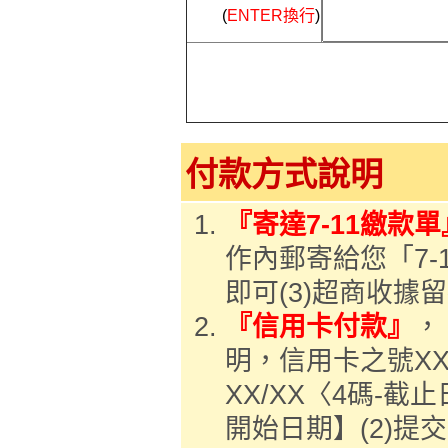
(
ENTER換行
)
付款方式說明
『寄達7-11繳款單
作內郵寄給您「7-
即可(3)超商收據
『信用卡付款』
，
明，信用卡之號XXX
XX/XX〈4碼-截
開始日期】(2)提