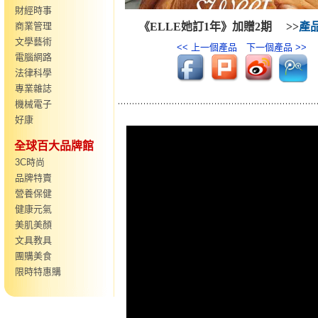
財經時事
商業管理
《ELLE她訂1年》加贈2期
>>
產
文學藝術
<< 上一個產品
下一個產品 >>
電腦網路
法律科學
專業雜誌
機械電子
好康
全球百大品牌館
3C時尚
品牌特賣
營養保健
健康元氣
美肌美顏
文具教具
團購美食
限時特惠購