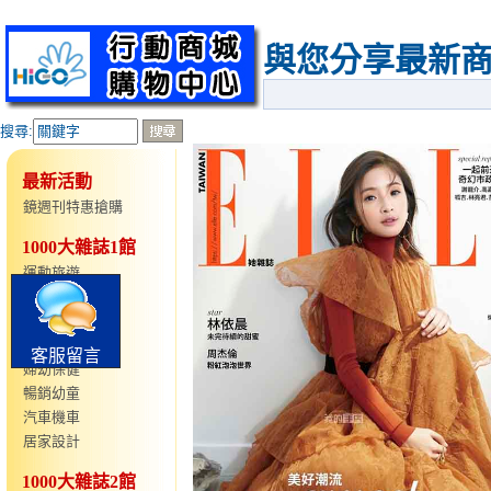
與您分享最新
搜尋:
最新活動
鏡週刊特惠搶購
1000大雜誌1館
運動旅遊
仕女時尚
語言學習
型男時尚
客服留言
婦幼保健
暢銷幼童
汽車機車
居家設計
1000大雜誌2館