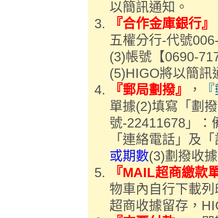
以簡訊通知。
『合作金庫銀行』
五權分行-代號006
(3)帳號【0690-
(5)HIGO將以簡
『郵局劃撥』
，
『
單據(2)填寫「劃
號-2241167
「連絡電話」及「
或期數
(3)劃撥收
『MAIL超商繳款
物車內自行下載列印「
超商收據留存，H