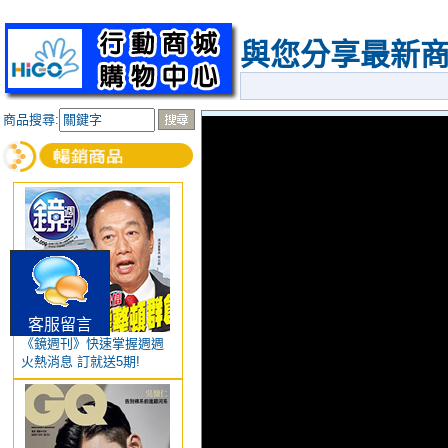
與您分享最新
商品搜尋:
客服留言
《鏡週刊》快速掌握週週
火熱消息 訂就送5期!