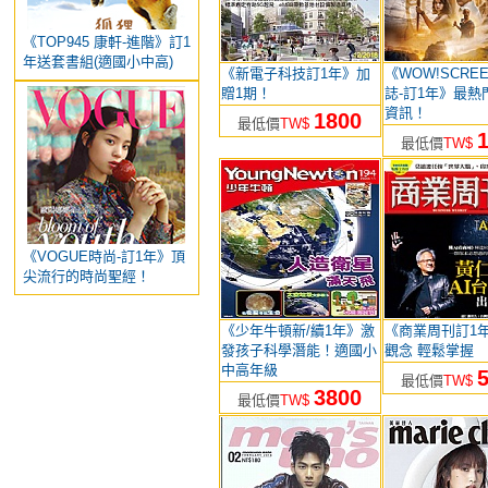
《TOP945 康軒-進階》訂1
年送套書組(適國小中高)
《新電子科技訂1年》加
《WOW!SCRE
贈1期！
誌-訂1年》最熱
資訊！
1800
最低價
TW$
最低價
TW$
《VOGUE時尚-訂1年》頂
尖流行的時尚聖經！
《少年牛頓新/續1年》激
《商業周刊訂1
發孩子科學潛能！適國小
觀念 輕鬆掌握
中高年級
最低價
TW$
3800
最低價
TW$