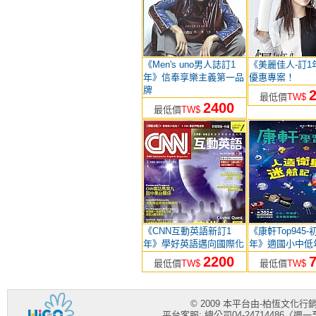
《Men's uno男人誌訂1
《美麗佳人-訂1
年》信奉享樂主義第一品
優惠專案！
牌
最低價
TW$
2400
最低價
TW$
《CNN互動英語新訂1
《康軒Top945
年》學好英語邁向國際化
年》適國小中低
2200
最低價
TW$
最低價
TW$
© 2009 本平台由-柏恆文化
平台客服: 總公司04-24714486〈週一至