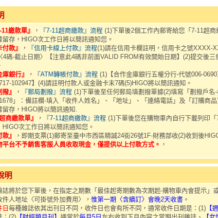
明
-11繳款單』
，
『7-11超商繳款』流程
(1)下單後2個工作內郵寄給您「7-11超商
據留存，HIGO次工作日將以簡訊通知您。
卡付款』
，
『信用卡線上付款』流程
(1)請在信用卡欄註明，信用卡之號XXXX-XX
X〈4碼-截止日期〉【注意此4碼非前面VALID FROM有效開始日期】(2)提交後
。
金庫銀行』
，
『ATM轉帳付款』流程
(1)【合作金庫銀行五權分行-代號006-069
-717-102947】(4)請註明付款人或金融卡末7碼(5)HIGO將以簡訊通知。
劃撥』
，
『郵局劃撥』流程
(1)下單後至任何郵局填劃撥單據(2)填寫「劃撥戶
411678」：備註欄-填入「收件人姓名」、「地址」、「連絡電話」及「訂購商
留存，HIGO將以簡訊通知.
L超商繳款單』
，
『7-11超商繳款』流程
(1)下單後您在購物車內自行下載列印「7-
，HIGO次工作日將以簡訊通知您。
付款』
，即期支票(1)郵寄至臺中市西區精誠24街26號1F-財務部收(2)收到後HI
物平台不予銷售客服人員收取現金，僅提供以上付款方式。
，
說明
雜誌將於您下單後，在指定之期數「最佳起寄期數為次期起-購物車內會提示」
收件人地址〈可掛號外加費用〉，
惟第一期〈含續訂〉會晚2天收書
。
件日
每種雜誌依其出刊日不同，收件日也會有所不同，通常收件日期是：(1)
【
；(2)
【財經類月刊】
通常於
每月5日
左右收到下月內容之當期出刊雜誌、
【女