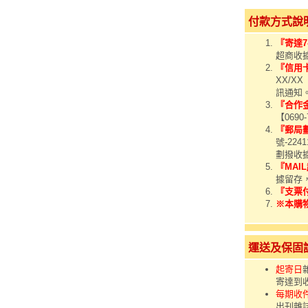
付款方式說
『寄達7
超商收
『信用
XX/X
訊通知
『合作
【0690
『郵局
號-22
劃撥收據
『MAI
據留存
『支票
※本購
運送及保固
起寄日
寄達到
每期收
出刊雜誌