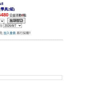
&8
遊(學具2組)
6480
公益活動
0
點
份:
請先
加入會員
再行採購!!