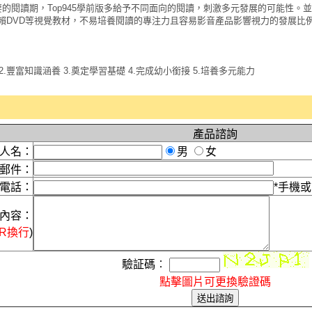
要的閱讀期，Top945學前版多給予不同面向的閱讀，刺激多元發展的可能性。
賴DVD等視覺教材，不易培養閱讀的專注力且容易影音產品影響視力的發展比
 2.豐富知識涵養 3.奠定學習基礎 4.完成幼小銜接 5.培養多元能力
產品諮詢
人名：
男
女
郵件：
電話：
*手機
內容：
ER換行
)
驗証碼︰
點擊圖片可更換驗證碼