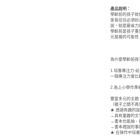
產品說明：
學齡前的孩子就
家長往往必須扮
說，就是最省力
學齡前是孩子重
元發展的可能性
為什麼學齡前孩
1.培養專注力
一個專注力會比
2.為上小學作準
豐富多元的主題
（親子之間不再
★ 透過有趣的
→具有童趣的文
→書本也能抽、
→書本裡說的事
★ 在操作中培