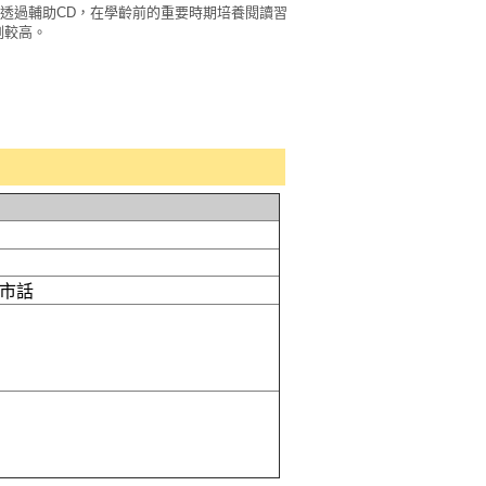
並透過輔助CD，在學齡前的重要時期培養閱讀習
例較高。
或市話