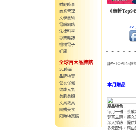
財經時事
《康軒Top9
商業管理
文學藝術
電腦網路
<<
法律科學
專業雜誌
機械電子
好康
全球百大品牌館
康軒TOP945雜
3C時尚
品牌特賣
營養保健
本月贈品
健康元氣
美肌美顏
文具教具
產品特色：
團購美食
每月一刊，養成
限時特惠購
豐富主題，擴充
深入採訪，提供
多元配件，藉由