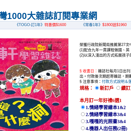
灣1000大雜誌訂閱專業網
《TOGO-訂1年》
特惠價$1600
《常春1年》
$1800送$1960
榮獲行政院新聞局推薦第27次
(1)配合九年一貫課程做國、英
(2)以深入淺出的方式拓展孩
§ 收書日：
雜誌社每月1日出刊
出。付款後次期起寄雜誌，期
§ 注意事項：
付款方式說明＆
規格：
新訂戶
續訂
本月訂一年好禮6選1
1.情緒學習繪本1&2
2.情緒學習繪本3&4
3.嘎嘎的光照書3&4
4.機器人出任務(2冊)