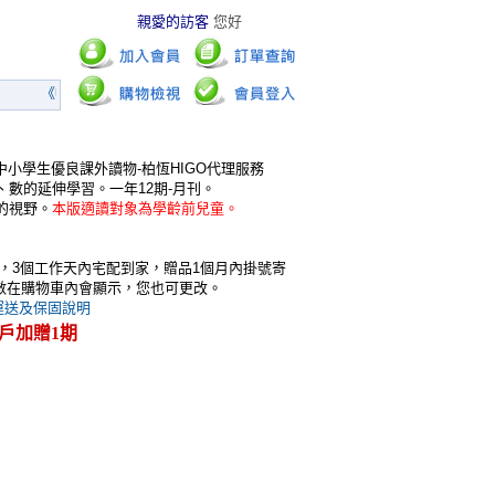
親愛的訪客
您好
《暢銷幼童》
5折起!
《今周刊》
5折特$3150
《TOGO 泛
中小學生優良課外讀物-柏恆HIGO代理服務
、數的延伸學習。一年12期-月刊。
子的視野。
本版適讀對象為學齡前兒童。
，3個工作天內宅配到家，贈品1個月內掛號寄
數在購物車內會顯示，您也可更改。
運送及保固說明
戶加贈1期