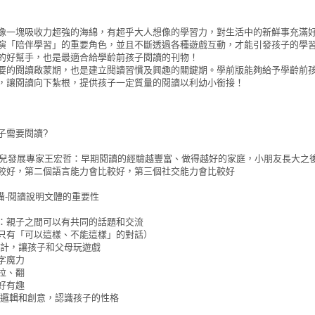
像一塊吸收力超強的海綿，有超乎大人想像的學習力，對生活中的新鮮事充滿
演「陪伴學習」的重要角色，並且不斷透過各種遊戲互動，才能引發孩子的學
的好幫手，也是最適合給學齡前孩子閱讀的刊物！
要的閱讀啟蒙期，也是建立閱讀習慣及興趣的關鍵期。學前版能夠給予學齡前
，讓閱讀向下紮根，提供孩子一定質量的閱讀以利幼小銜接！
子需要閱讀?
-幼兒發展專家王宏哲：早期閱讀的經驗越豐富、做得越好的家庭，小朋友長大之
較好，第二個語言能力會比較好，第三個社交能力會比較好
備-閱讀說明文體的重要性
：親子之間可以有共同的話題和交流
只有「可以這樣、不能這樣」的對話）
設計，讓孩子和父母玩遊戲
字魔力
拉、翻
好有趣
養邏輯和創意，認識孩子的性格