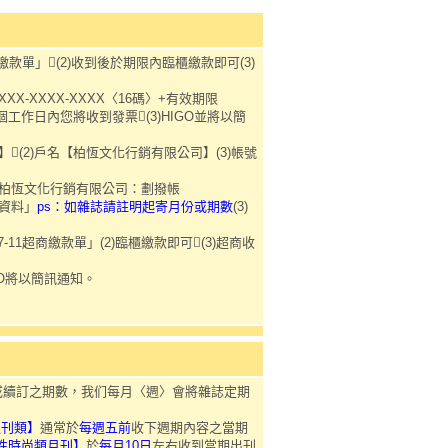
繳款單」(2)收到後於期限內臨櫃繳款即可(3)
XX-XXXX-XXXX〈16碼〉+有效期限
三個工作日內您將收到發票(3)HIGO並將以簡
0】(2)戶名【柏恆文化行銷有限公司】(3)帳號
名-柏恆文化行銷有限公司：劃撥帳
品資料」
ps：如雜誌請註明起寄月份或期數
(3)
11超商繳款單」(2)臨櫃繳款即可(3)超商收
GO將以簡訊通知。
或續訂之期數，我们每月〈週〉會將雜誌定期
週刊類】
通常於
每週五前
收下週期內容之當期
性時尚類月刊】
於
每月10日
左右收到當期出刊