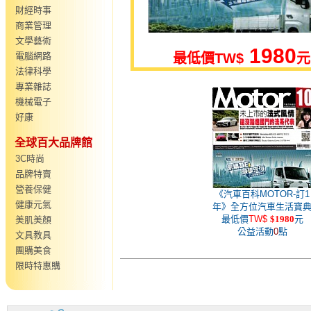
財經時事
商業管理
文學藝術
1980
電腦網路
最低價
TW$
元
法律科學
專業雜誌
機械電子
好康
全球百大品牌館
3C時尚
品牌特賣
營養保健
《汽車百科MOTOR-訂1
健康元氣
年》全方位汽車生活寶
最低價
TW$
$1980
元
美肌美顏
公益活動
0
點
文具教具
團購美食
限時特惠購