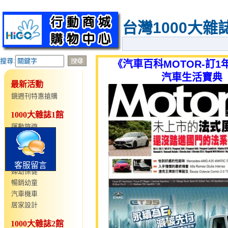
台灣1000大
搜尋:
《汽車百科MOTOR-訂1
汽車生活寶典
最新活動
鏡週刊特惠搶購
1000大雜誌1館
運動旅遊
仕女時尚
語言學習
型男時尚
客服留言
婦幼保健
暢銷幼童
汽車機車
居家設計
1000大雜誌2館